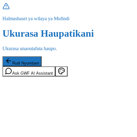
Halmashauri ya wilaya ya Mufindi
Ukurasa Haupatikani
Ukurasa unaoutafuta haupo.
Rudi Nyumbani
Ask GWF AI Assistant